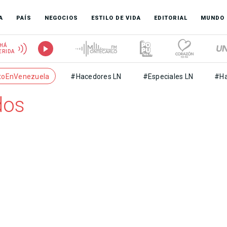
A
PAÍS
NEGOCIOS
ESTILO DE VIDA
EDITORIAL
MUNDO
HÁ
ERIDA
toEnVenezuela
#Hacedores LN
#Especiales LN
#Ha
dos