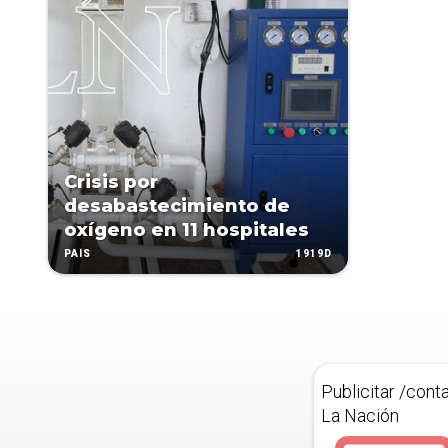
Crisis por
desabastecimiento de
oxígeno en 11 hospitales
1919D
PAÍS
Publicitar /cont
La Nación