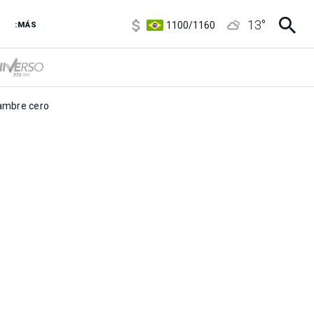
5900
/
5960
13
°
1100
/
1160
:MÁS
3,8
/
4
6850
/
7200
5900
/
5960
mbre cero