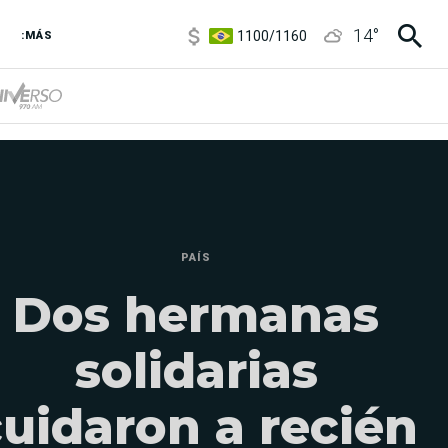
1100
/
1160
14
°
3,8
/
4
:MÁS
6850
/
7200
5900
/
5960
PAÍS
Dos hermanas
solidarias
cuidaron a recién