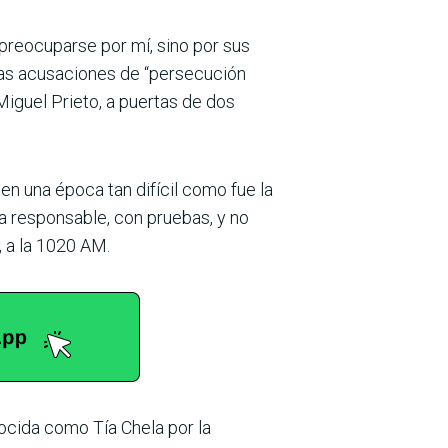
 pre­ocuparse por mí, sino por sus
a las acusaciones de “persecución
 Miguel Prieto, a puertas de dos
en una época tan difí­cil como fue la
a responsable, con pruebas, y no
, a la 1020 AM.
nocida como Tía Chela por la