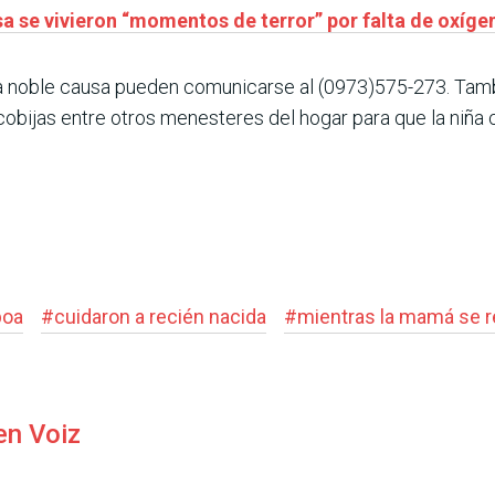
lisa se vivieron “momentos de terror” por falta de oxíge
a noble causa pueden comunicarse al (0973)575-273. Tamb
 cobijas entre otros menesteres del hogar para que la niña
boa
#
cuidaron a recién nacida
#
mientras la mamá se 
en Voiz