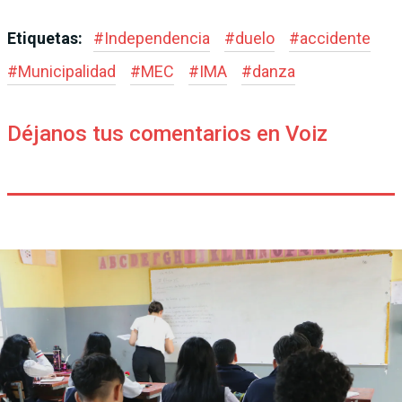
Etiquetas:
#
Independencia
#
duelo
#
accidente
#
Municipalidad
#
MEC
#
IMA
#
danza
Déjanos tus comentarios en Voiz