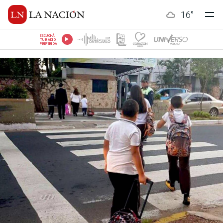
16
°
ESCUCHÁ
TU RADIO
PREFERIDA