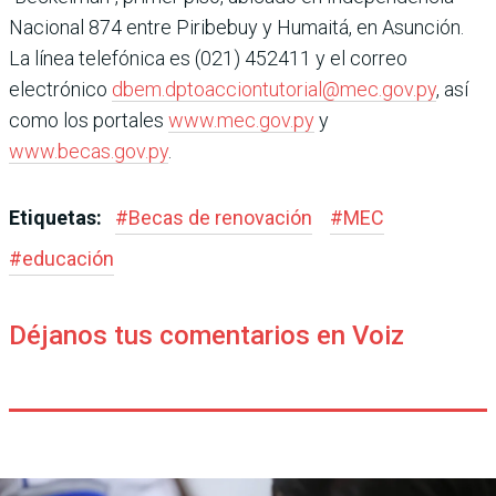
Nacional 874 entre Piribebuy y Humaitá, en Asunción.
La línea telefónica es (021) 452411 y el correo
electrónico
dbem.dptoacciontutorial@mec.gov.py
, así
como los portales
www.mec.gov.py
y
www.becas.gov.py
.
Etiquetas:
#
Becas de renovación
#
MEC
#
educación
Déjanos tus comentarios en Voiz