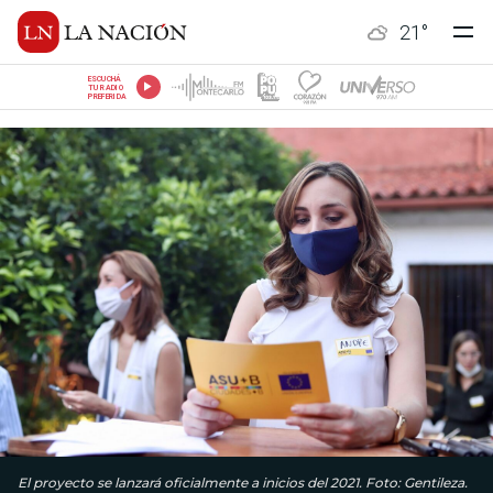
21
°
ESCUCHÁ
TU RADIO
PREFERIDA
El proyecto se lanzará oficialmente a inicios del 2021. Foto: Gentileza.