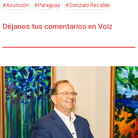
#
Asunción
#
Paraguay
#
Gonzalo Recalde
Déjanos tus comentarios en Voiz