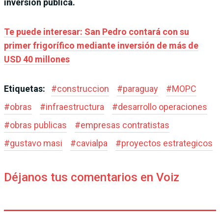
inversión pública.
Te puede interesar: San Pedro contará con su
primer frigorífico mediante inversión de más de
USD 40 millones
Etiquetas:
#
construccion
#
paraguay
#
MOPC
#
obras
#
infraestructura
#
desarrollo operaciones
#
obras publicas
#
empresas contratistas
#
gustavo masi
#
cavialpa
#
proyectos estrategicos
Déjanos tus comentarios en Voiz