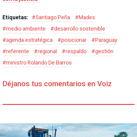
Etiquetas:
#
Santiago Peña
#
Mades
#
medio ambiente
#
desarrollo sostenible
#
agenda estratégica
#
posicionar
#
Paraguay
#
referente
#
regional
#
respaldo
#
gestión
#
ministro Rolando De Barros
Déjanos tus comentarios en Voiz