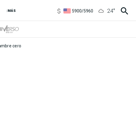
6850
/
7200
24
°
5900
/
5960
:MÁS
1100
/
1160
3,6
/
3,9
6850
/
7200
5900
/
5960
mbre cero