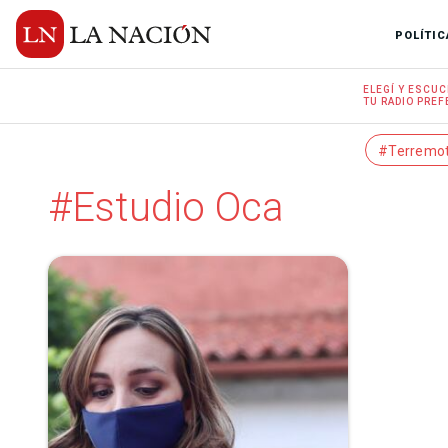
POLÍTIC
ELEGÍ Y
ESCUC
TU RADIO
PREF
#Terremo
#Estudio Oca