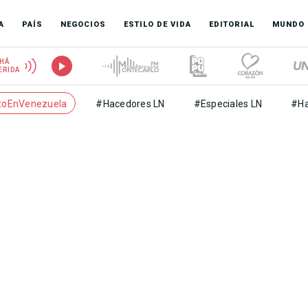
A
PAÍS
NEGOCIOS
ESTILO DE VIDA
EDITORIAL
MUNDO
HÁ
ERIDA
toEnVenezuela
#Hacedores LN
#Especiales LN
#Ha