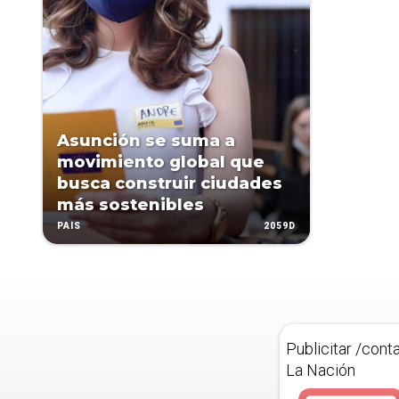
Asunción se suma a
movimiento global que
busca construir ciudades
más sostenibles
2059D
PAÍS
Publicitar /cont
La Nación