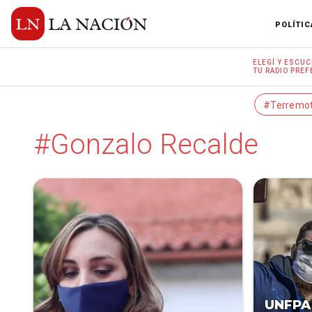
POLÍTIC
ELEGÍ Y
ESCUC
TU RADIO
PREF
#Terremo
#Gonzalo Recalde
UNFPA 