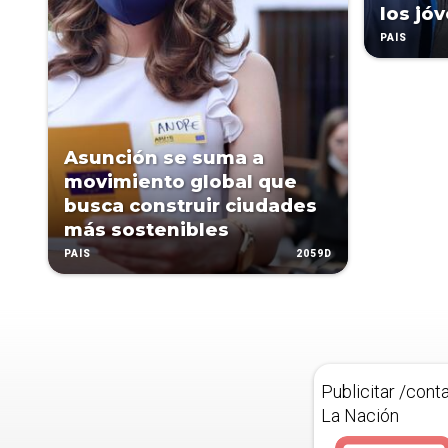
los jó
PAÍS
Asunción se suma a
movimiento global que
busca construir ciudades
más sostenibles
2059D
PAÍS
Publicitar /cont
La Nación