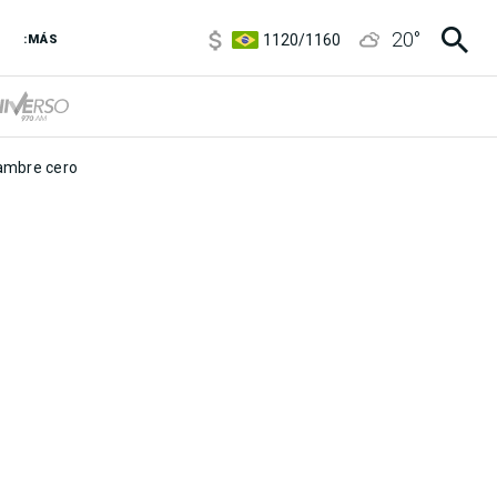
5920
/
5970
20
°
1120
/
1160
:MÁS
3,6
/
3,9
6850
/
7200
5920
/
5970
mbre cero