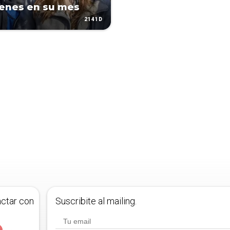
venes en su mes
2141D
actar con
Suscribite al mailing.