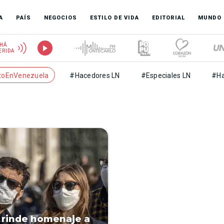
A
PAÍS
NEGOCIOS
ESTILO DE VIDA
EDITORIAL
MUNDO
HÁ
ERIDA
toEnVenezuela
#Hacedores LN
#Especiales LN
#Ha
rinde homenaje a