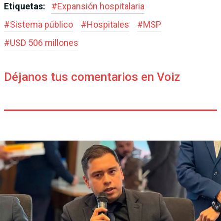
Etiquetas:
#
Expansión hospitalaria
#
Sistema público
#
Hospitales
#
MSP
#
USD 506 millones
Déjanos tus comentarios en Voiz