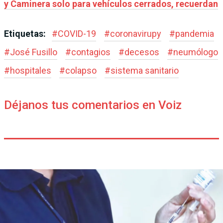
y Caminera solo para vehículos cerrados, recuerdan
Etiquetas:
#
COVID-19
#
coronavirupy
#
pandemia
#
José Fusillo
#
contagios
#
decesos
#
neumólogo
#
hospitales
#
colapso
#
sistema sanitario
Déjanos tus comentarios en Voiz