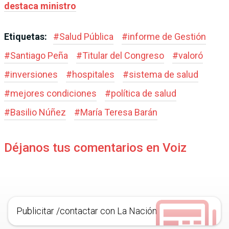
destaca ministro
Etiquetas:
#
Salud Pública
#
informe de Gestión
#
Santiago Peña
#
Titular del Congreso
#
valoró
#
inversiones
#
hospitales
#
sistema de salud
#
mejores condiciones
#
política de salud
#
Basilio Núñez
#
María Teresa Barán
Déjanos tus comentarios en Voiz
Publicitar /contactar con La Nación