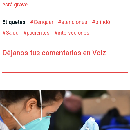
está grave
Etiquetas:
#
Cenquer
#
atenciones
#
brindó
#
Salud
#
pacientes
#
interveciones
Déjanos tus comentarios en Voiz