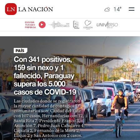
14
°
ESCUCHÁ
TU RADIO
PREFERIDA