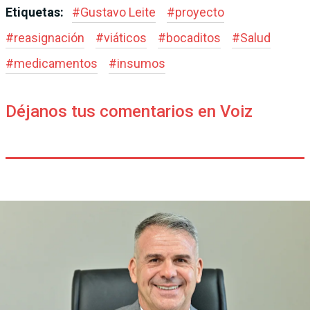
Etiquetas:
#
Gustavo Leite
#
proyecto
#
reasignación
#
viáticos
#
bocaditos
#
Salud
#
medicamentos
#
insumos
Déjanos tus comentarios en Voiz