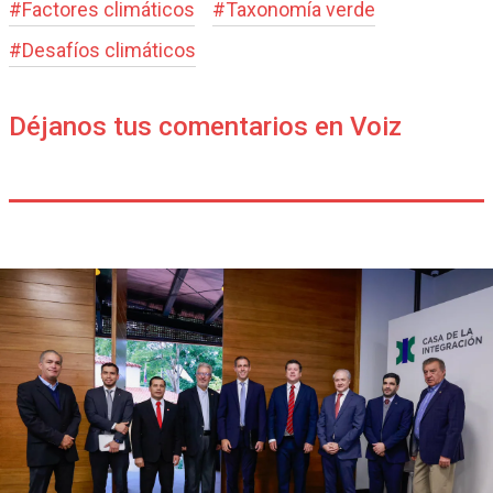
#
Factores climáticos
#
Taxonomía verde
#
Desafíos climáticos
Déjanos tus comentarios en Voiz