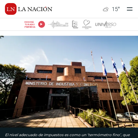
15
°
ESCUCHÁ
TU RADIO
PREFERIDA
El nivel adecuado de impuestos es como un ‘termómetro fino’, que