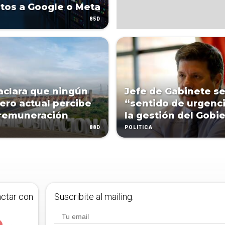
os a Google o Meta
85D
 aclara que ningún
Jefe de Gabinete se
ero actual percibe
“sentido de urgenc
remuneración
la gestión del Gobi
88D
POLÍTICA
actar con
Suscribite al mailing.