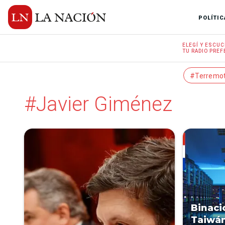
POLÍTIC
ELEGÍ Y
ESCUC
TU RADIO
PREF
#Terremo
#Javier Giménez
Binaci
Taiwán