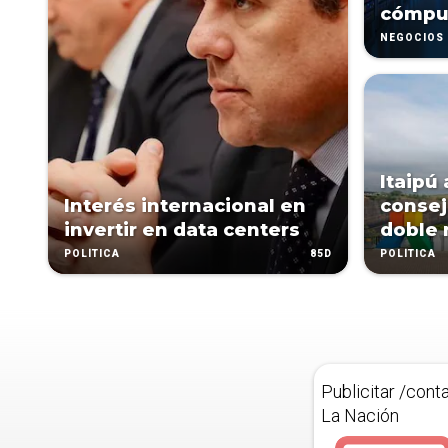
cómput
NEGOCIOS
Itaipú
Interés internacional en
consej
invertir en data centers
doble 
85D
POLÍTICA
POLÍTICA
Publicitar /cont
La Nación