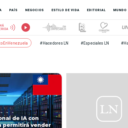
A
PAÍS
NEGOCIOS
ESTILO DE VIDA
EDITORIAL
MUNDO
HÁ
ERIDA
toEnVenezuela
#Hacedores LN
#Especiales LN
#Ha
onal de IA con
 permitirá vender