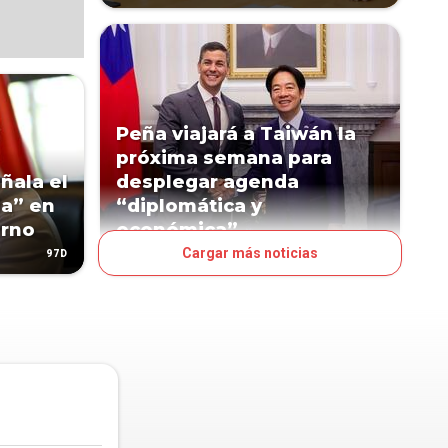
Peña viajará a Taiwán la
próxima semana para
ñala el
desplegar agenda
ia” en
“diplomática y
erno
económica”
Cargar más noticias
97D
102D
POLÍTICA