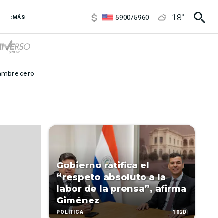
6850
/
7200
18
°
5900
/
5960
:MÁS
1100
/
1160
3,8
/
4
6850
/
7200
5900
/
5960
mbre cero
Gobierno ratifica el
“respeto absoluto a la
labor de la prensa”, afirma
Giménez
102D
POLÍTICA