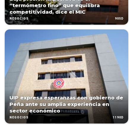
“termómetro fino” que equilibra
competitividad, dice el MIC
905D
NEGOCIOS
UIP expresa esperanzas con gobierno de
Peña ante su amplia experiencia en
sector económico
1190D
NEGOCIOS