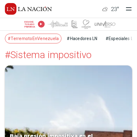
23
°
ESCUCHÁ
TU RADIO
PREFERIDA
#TerremotoEnVenezuela
#Hacedores LN
#Especiales LN
#Sistema impositivo
Baja presión impositiva es el