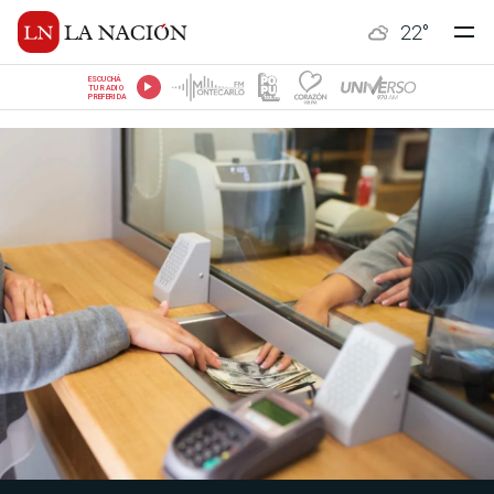
22
°
ESCUCHÁ
TU RADIO
PREFERIDA