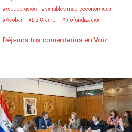
#
recuperación
#
variables macroeconómicas
#
Asoban
#
Liz Cramer
#
profundización
Déjanos tus comentarios en Voiz