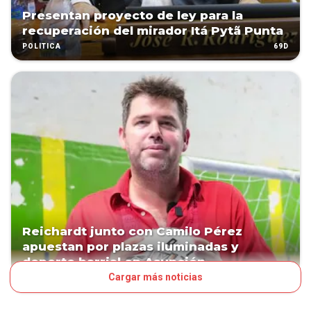
Presentan proyecto de ley para la
recuperación del mirador Itá Pytã Punta
69D
POLÍTICA
Reichardt junto con Camilo Pérez
apuestan por plazas iluminadas y
deporte barrial en Asunción
Cargar más noticias
70D
POLÍTICA