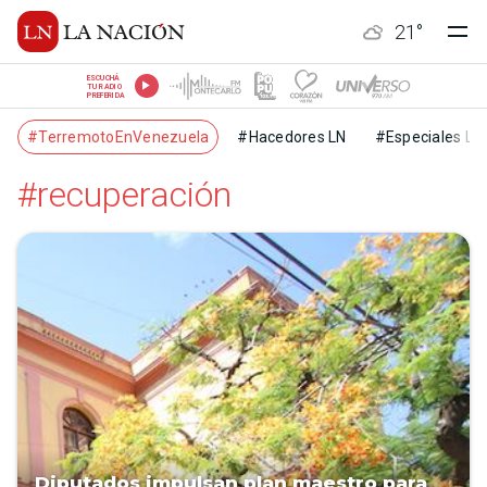
21
°
ESCUCHÁ
TU RADIO
PREFERIDA
#TerremotoEnVenezuela
#Hacedores LN
#Especiales LN
#recuperación
Diputados impulsan plan maestro para