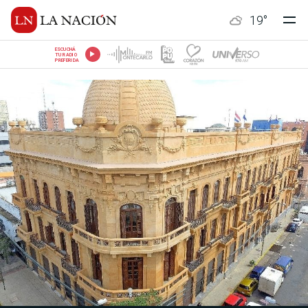
19
°
ESCUCHÁ
TU RADIO
PREFERIDA