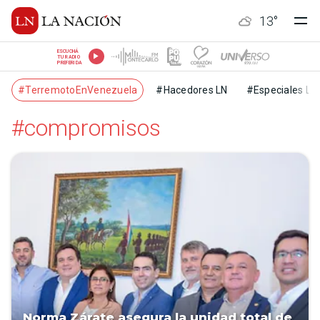
13
°
ESCUCHÁ
TU RADIO
PREFERIDA
#TerremotoEnVenezuela
#Hacedores LN
#Especiales LN
#compromisos
Norma Zárate asegura la unidad total de