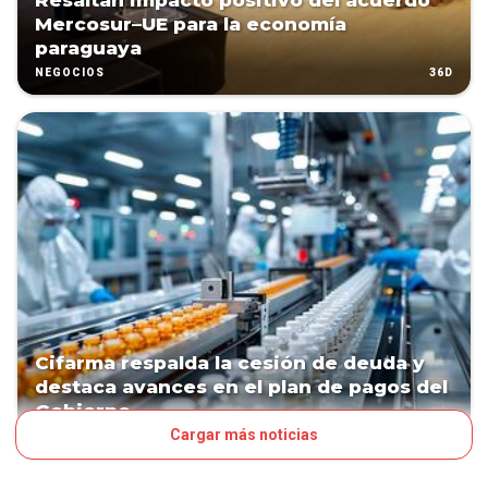
Resaltan impacto positivo del acuerdo
Mercosur–UE para la economía
paraguaya
36D
NEGOCIOS
Cifarma respalda la cesión de deuda y
destaca avances en el plan de pagos del
Gobierno
Cargar más noticias
64D
NEGOCIOS