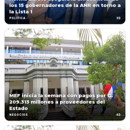
los 15 gobernadores de la ANR en torno a
la Lista 1
3D
POLÍTICA
MEF inicia la semana con pagos por G.
209.313 millones a proveedores del
Estado
4D
NEGOCIOS