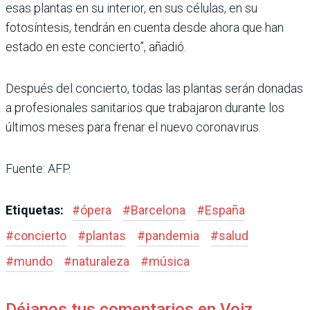
esas plantas en su interior, en sus células, en su
fotosíntesis, tendrán en cuenta desde ahora que han
estado en este concierto”, añadió.
Después del concierto, todas las plantas serán donadas
a profesionales sanitarios que trabajaron durante los
últimos meses para frenar el nuevo coronavirus.
Fuente: AFP.
Etiquetas:
#
ópera
#
Barcelona
#
España
#
concierto
#
plantas
#
pandemia
#
salud
#
mundo
#
naturaleza
#
música
Déjanos tus comentarios en Voiz