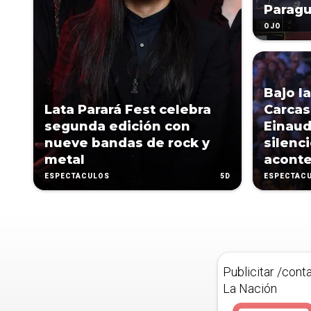
Parag
OJO
Bajo l
Lata Parará Fest celebra
Carcas
segunda edición con
Einaud
nueve bandas de rock y
silenc
metal
acont
5D
ESPECTÁCULOS
ESPECTÁC
Publicitar /cont
La Nación