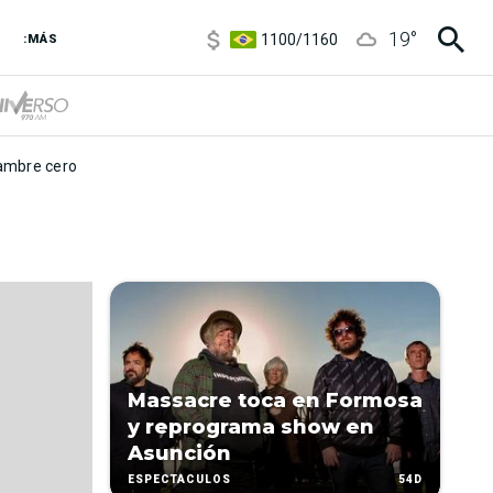
5900
/
5960
19
°
1100
/
1160
:MÁS
3,8
/
4
6850
/
7200
5900
/
5960
mbre cero
Massacre toca en Formosa
y reprograma show en
Asunción
54D
ESPECTÁCULOS