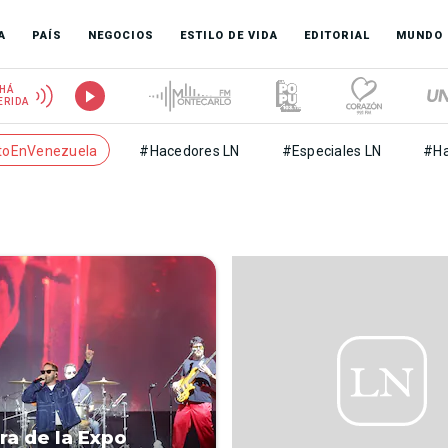
A
PAÍS
NEGOCIOS
ESTILO DE VIDA
EDITORIAL
MUNDO
HÁ
ERIDA
toEnVenezuela
#Hacedores LN
#Especiales LN
#Ha
ra de la Expo