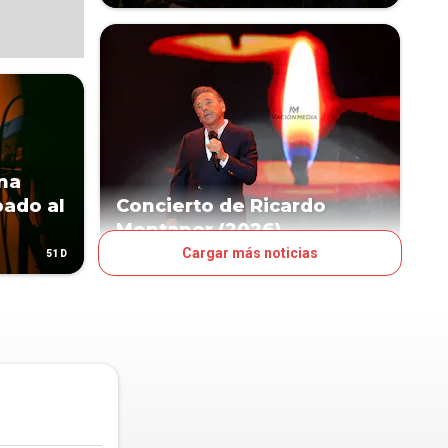
na
bado al
Concierto de Ricardo
Montaner (2026)
Cargar más noticias
51D
57D
OJO