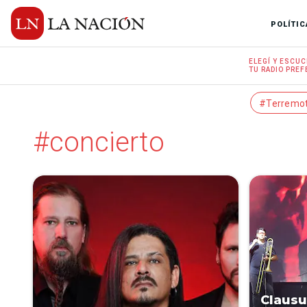
POLÍTIC
ELEGÍ Y
ESCUC
TU RADIO
PREF
#Terremo
#concierto
Clausu