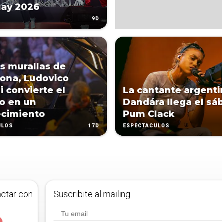
uay 2026
9D
as murallas de
ona, Ludovico
i convierte el
La cantante argenti
io en un
Dandára llega el sá
ecimiento
Pum Clack
17D
ULOS
ESPECTÁCULOS
actar con
Suscribite al mailing.