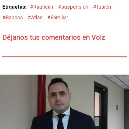
Etiquetas:
#
Ratifican
#
suspensión
#
fusión
#
Bancos
#
Atlas
#
Familiar
Déjanos tus comentarios en Voiz