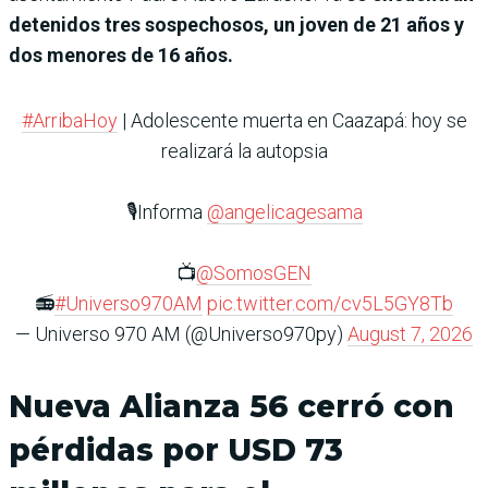
detenidos tres sospechosos, un joven de 21 años y
dos menores de 16 años.
#ArribaHoy
| Adolescente muerta en Caazapá: hoy se
realizará la autopsia
🎙️Informa
@angelicagesama
📺
@SomosGEN
📻
#Universo970AM
pic.twitter.com/cv5L5GY8Tb
— Universo 970 AM (@Universo970py)
August 7, 2026
Nueva Alianza 56 cerró con
pérdidas por USD 73