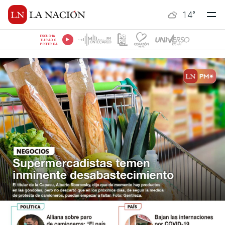
14
°
ESCUCHÁ
TU RADIO
PREFERIDA