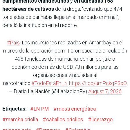
campamentos clandestinos
y
erradicadas 158
hectáreas de cultivos
de la droga, “evitando que 474
toneladas de cannabis llegaran al mercado criminal”,
detalló la institución en el reporte.
#País
. Las incursiones realizadas en Amambay en el
marco de la operación permitieron sacar de circulación
498 toneladas de marihuana, con un perjuicio
económico de más de USD 73 millones para las
organizaciones vinculadas al
narcotráfico.
#TodoEstáEnLN
https://t.co/umPckqP3oO
— Diario La Nación (@LaNacionPy)
August 7, 2026
Etiquetas:
#
LN PM
#
mesa energética
#
marcha criolla
#
caballos criollos
#
liderazgo