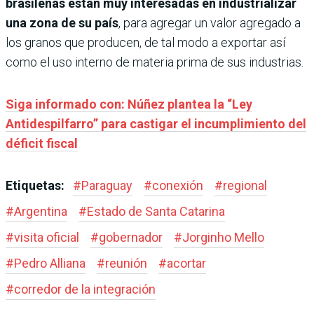
brasileñas están muy interesadas en industrializar
una zona de su país
, para agregar un valor agregado a
los granos que producen, de tal modo a exportar así
como el uso interno de materia prima de sus industrias.
Siga informado con: Núñez plantea la “Ley
Antidespilfarro” para castigar el incumplimiento del
déficit fiscal
Etiquetas:
#
Paraguay
#
conexión
#
regional
#
Argentina
#
Estado de Santa Catarina
#
visita oficial
#
gobernador
#
Jorginho Mello
#
Pedro Alliana
#
reunión
#
acortar
#
corredor de la integración