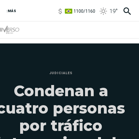
1100
/
1160
19
°
3,8
/
4
:MÁS
6850
/
7200
5900
/
5960
JUDICIALES
Condenan a
cuatro personas
por tráfico