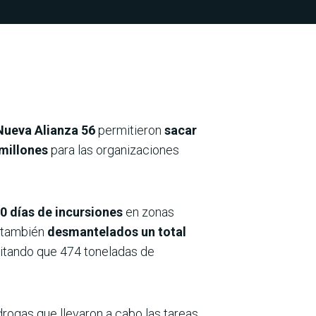
Nueva Alianza 56
permitieron
sacar
millones
para las organizaciones
10 días de incursiones
en zonas
, también
desmantelados un total
vitando que 474 toneladas de
rogas que llevaron a cabo las tareas