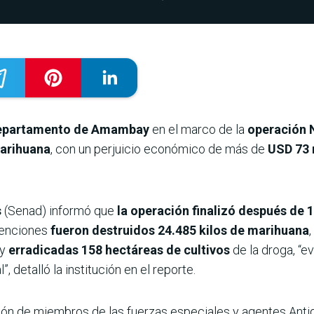
 departamento de Amambay
en el marco de la
operación 
marihuana
, con un perjuicio económico de más de
USD 73 
s
(Senad) informó que
la operación finalizó después de 
venciones
fueron destruidos 24.485 kilos de marihuana
y
erradicadas 158 hectáreas de cultivos
de la droga, “e
, detalló la institución en el reporte.
ión de miembros de las fuerzas especiales y agentes Antid