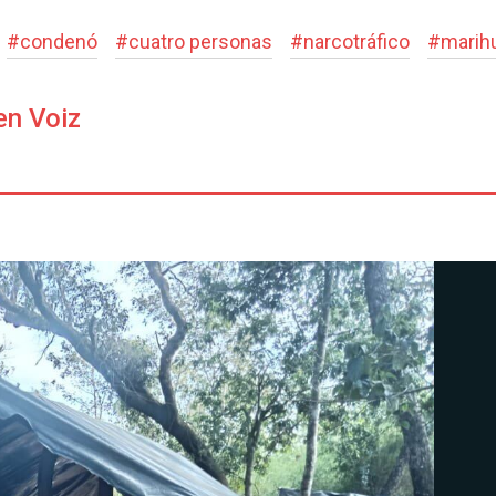
#
condenó
#
cuatro personas
#
narcotráfico
#
marih
en Voiz