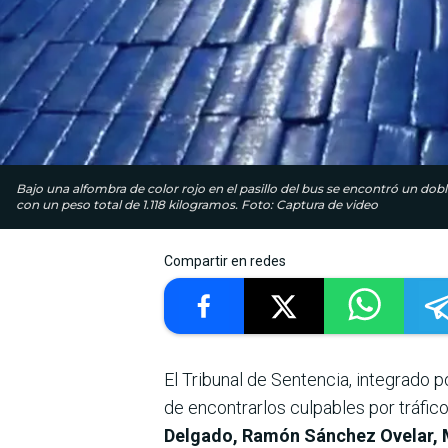
Bajo una alfombra de color rojo en el pasillo del bus se encontró un dob
con un peso total de 1.118 kilogramos. Foto: Captura de video
Compartir en redes
El Tribunal de Sentencia, integrado
de encontrarlos culpables por tráfico
Delgado, Ramón Sánchez Ovelar, M