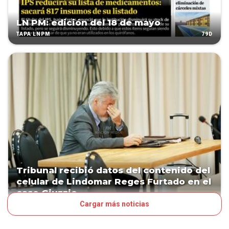
LN PM: edición del 18 de mayo
79D
TAPA LNPM
Tribunal recibió datos del contenido del
celular de Lindomar Reges Furtado en el
caso Giuzzio
Cargar más noticias
79D
POLÍTICA