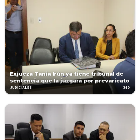
Exjueza Tania Irún ya tiene tribunal de
sentencia que la juzgará por prevaricato
34D
JUDICIALES