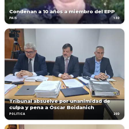
Condenan a 10 años a miembro del EPP
13D
PAÍS
Tribunal absuelve por unanimidad de
culpa y pena a Óscar Boidanich
20D
POLÍTICA