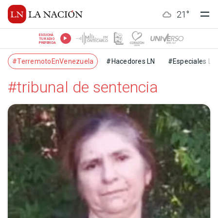
21
°
ESCUCHÁ
TU RADIO
PREFERIDA
#TerremotoEnVenezuela
#Hacedores LN
#Especiales LN
#tribunal de sentencia