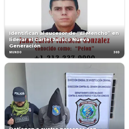
Identifican al sucesor de “El Mencho” en
liderar el Cártel Jalisco Nueva
Generación
30D
MUNDO