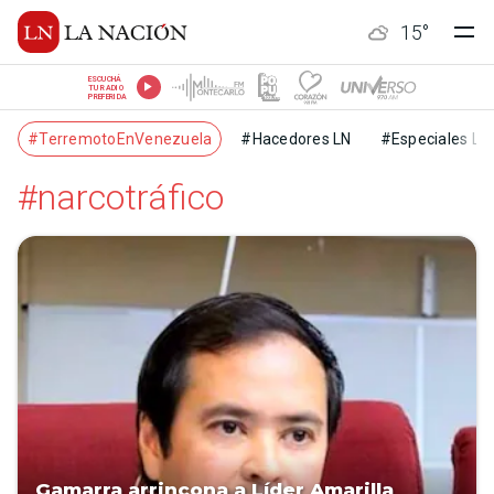
15
°
ESCUCHÁ
TU RADIO
PREFERIDA
#TerremotoEnVenezuela
#Hacedores LN
#Especiales LN
#narcotráfico
Gamarra arrincona a Líder Amarilla