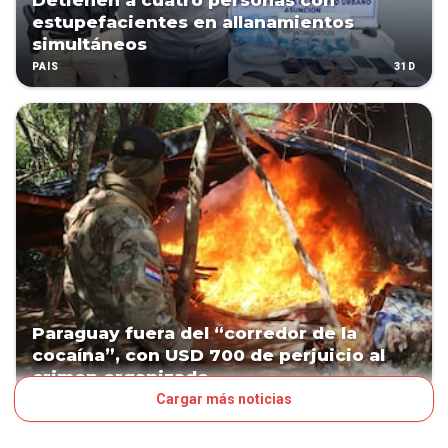
Detienen a cuatro personas con
estupefacientes en allanamientos
simultáneos
31D
PAÍS
Paraguay fuera del “corredor de la
cocaína”, con USD 700 de perjuicio al
crimen organizado
Cargar más noticias
37D
POLÍTICA