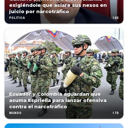
exigiéndole que aclare sus nexos en
juicio por narcotráfico
10D
POLÍTICA
Ecuador y Colombia aguardan que
asuma Espriella para lanzar ofensiva
contra el narcotráfico
17D
MUNDO