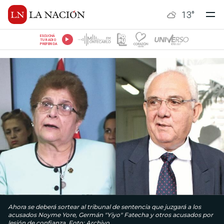
13
°
ESCUCHÁ
TU RADIO
PREFERIDA
Ahora se deberá sortear al tribunal de sentencia que juzgará a los
acusados Noyme Yore, Germán "Yiyo" Fatecha y otros acusados por
lesión de confianza. Foto: Archivo.