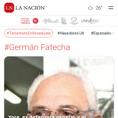
26
°
ESCUCHÁ
TU RADIO
PREFERIDA
#TerremotoEnVenezuela
#Hacedores LN
#Especiales LN
#Germán Fatecha
Yore, ex defensora general, y el