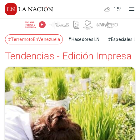
15
°
ESCUCHÁ
TU RADIO
PREFERIDA
#TerremotoEnVenezuela
#Hacedores LN
#Especiales LN
Tendencias - Edición Impresa