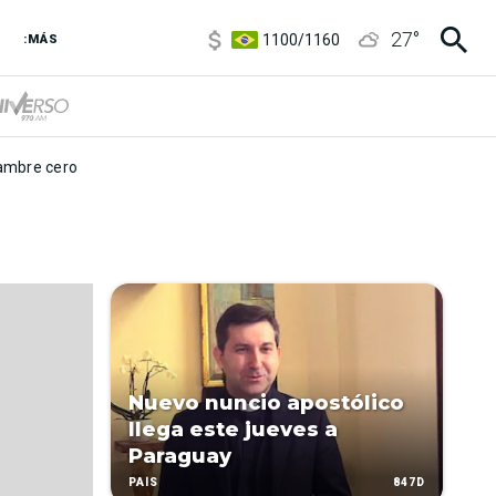
5900
/
5960
27
°
1100
/
1160
:MÁS
3,8
/
4
6850
/
7200
5900
/
5960
mbre cero
Nuevo nuncio apostólico
llega este jueves a
Paraguay
847D
PAÍS