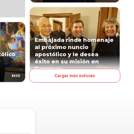
Embajada rinde homenaje
al próximo nuncio
ólico
apostólico y le desea
y
éxito en su misión en
Paraguay
Cargar más noticias
845D
882D
POLÍTICA