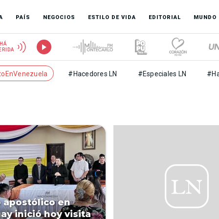
A
PAÍS
NEGOCIOS
ESTILO DE VIDA
EDITORIAL
MUNDO
HÁ
ERIDA
toEnVenezuela
#Hacedores LN
#Especiales LN
#Ha
 apostólico en
ay inició hoy visita