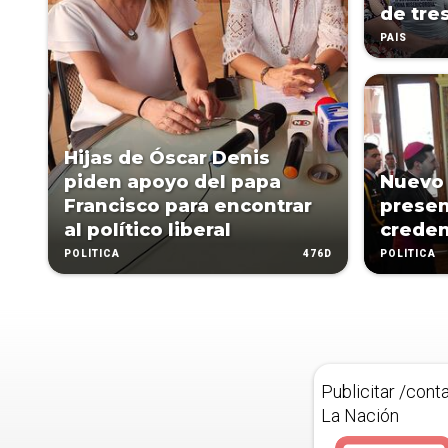
de tres
PAÍS
Hijas de Óscar Denis
piden apoyo del papa
Nuevo 
Francisco para encontrar
presen
al político liberal
creden
476D
POLÍTICA
POLÍTICA
Publicitar /cont
La Nación