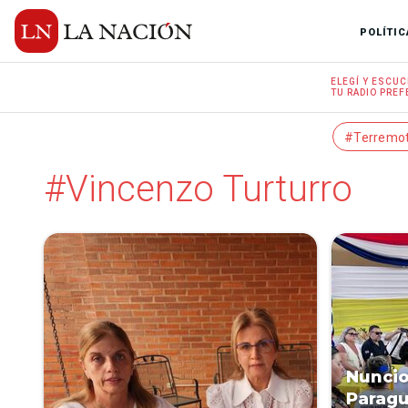
POLÍTIC
ELEGÍ Y
ESCUC
TU RADIO
PREF
#Terremo
#Vincenzo Turturro
Nuncio
Paragu