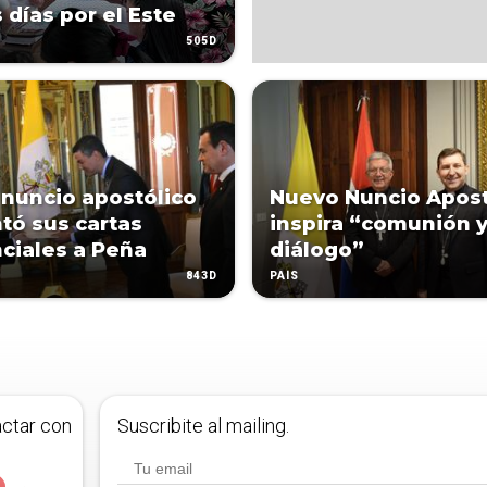
 días por el Este
505D
nuncio apostólico
Nuevo Nuncio Apost
tó sus cartas
inspira “comunión 
ciales a Peña
diálogo”
843D
PAÍS
actar con
Suscribite al mailing.