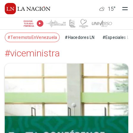
15
°
ESCUCHÁ
TU RADIO
PREFERIDA
#TerremotoEnVenezuela
#Hacedores LN
#Especiales LN
#viceministra