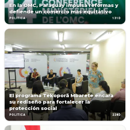
En la OMC, Paraguay impulsa reformas y
defiende un comercio más equitativo
131D
POLÍTICA
El programa Tekoporã Mbarete encara
su rediseño para fortalecer la
protección social
228D
POLÍTICA