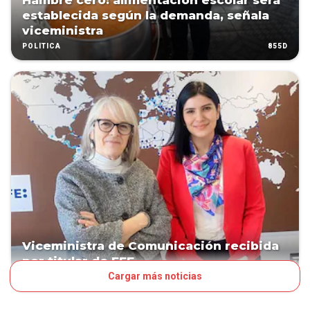
Hambre cero: alimentación escolar será
establecida según la demanda, señala
viceministra
855D
POLÍTICA
Viceministra de Comunicación recibida
por titular de EFE
Cargar más noticias
1005D
POLÍTICA