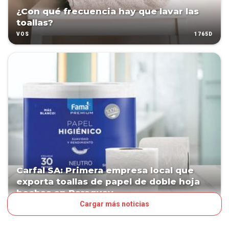
¿Con qué frecuencia hay que lavar las
toallas?
1765D
VOS
Carfal SA: Primera empresa local que
exporta toallas de papel de doble hoja
hechas en Paraguay
Cargar más noticias
2128D
NEGOCIOS