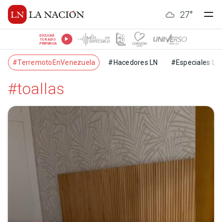
27
°
ESCUCHÁ
TU RADIO
PREFERIDA
#TerremotoEnVenezuela
#Hacedores LN
#Especiales LN
#toallas