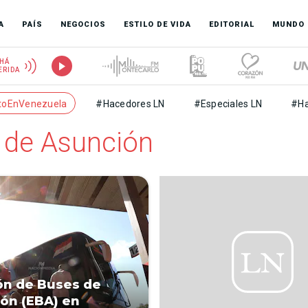
A
PAÍS
NEGOCIOS
ESTILO DE VIDA
EDITORIAL
MUNDO
HÁ
ERIDA
toEnVenezuela
#Hacedores LN
#Especiales LN
#Ha
 de Asunción
ón de Buses de
ón (EBA) en