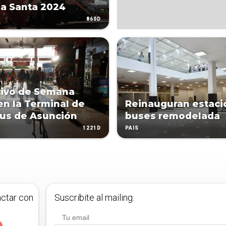
a Santa 2024
860D
tivo de Semana
en la Terminal de
Reinauguran estaci
us de Asunción
buses remodelada
1221D
PAÍS
actar con
Suscribite al mailing.