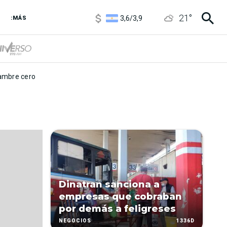
1120
/
1160
21
°
3,6
/
3,9
:MÁS
6850
/
7200
5920
/
5970
mbre cero
Dinatran sanciona a
empresas que cobraban
por demás a feligreses
1336D
NEGOCIOS