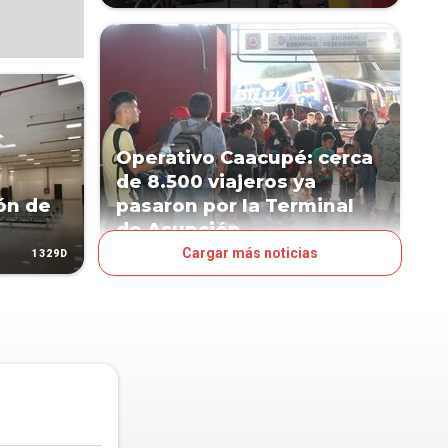
Operativo Caacupé: cerca
de 8.500 viajeros ya
ón de
pasaron por la Terminal
de Asunción
Cargar más noticias
1329D
1337D
PAÍS