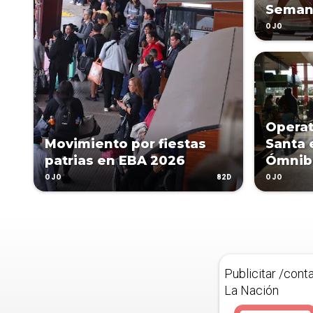
Seman
OJO
Opera
Movimiento por fiestas
Santa 
patrias en EBA 2026
Ómnib
82D
OJO
OJO
Publicitar /cont
La Nación