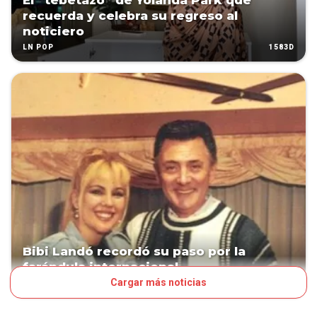
El “tebetazo” de Yolanda Park que
recuerda y celebra su regreso al
noticiero
1583D
LN POP
Bibi Landó recordó su paso por la
farándula internacional
Cargar más noticias
1590D
LN POP