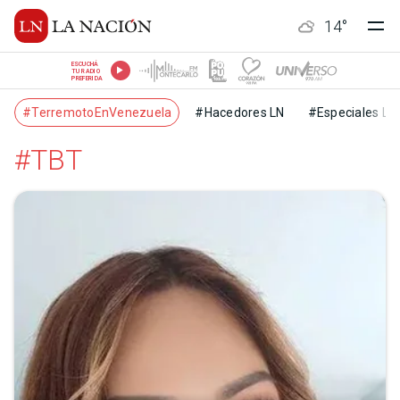
14
°
ESCUCHÁ
TU RADIO
PREFERIDA
#TerremotoEnVenezuela
#Hacedores LN
#Especiales LN
#TBT