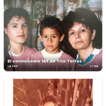
El conmovedor tbt de Tito Torres
1170D
LN POP