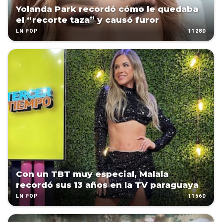
Yolanda Park recordó cómo le quedaba
el “recorte taza” y causó furor
1128D
LN POP
Con un TBT muy especial, Malala
recordó sus 13 años en la TV paraguaya
1156D
LN POP