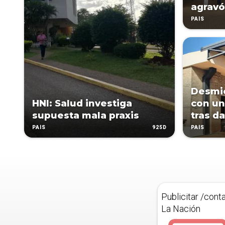
agravó
PAÍS
Desmie
HNI: Salud investiga
con un
supuesta mala praxis
tras da
925D
PAÍS
PAÍS
Publicitar /cont
La Nación