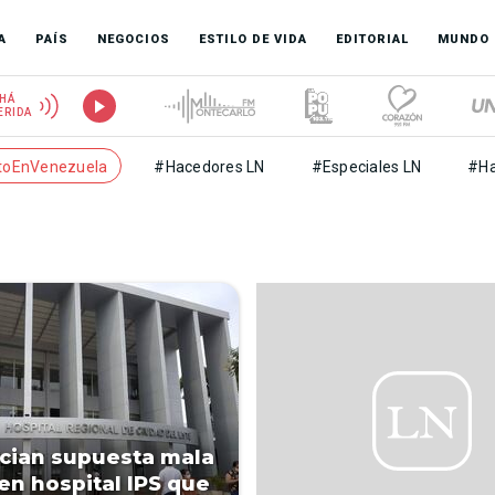
A
PAÍS
NEGOCIOS
ESTILO DE VIDA
EDITORIAL
MUNDO
HÁ
ERIDA
toEnVenezuela
#Hacedores LN
#Especiales LN
#Ha
cian supuesta mala
 en hospital IPS que