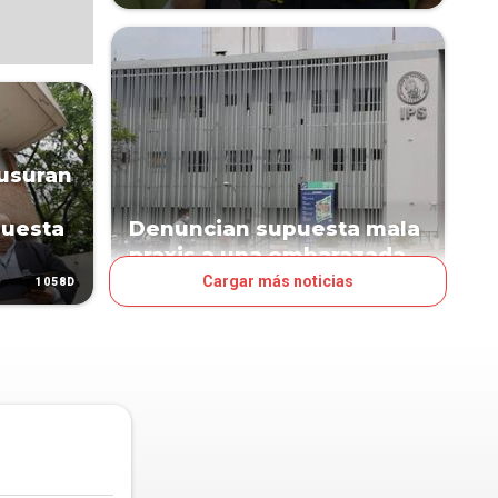
ausuran
puesta
Denuncian supuesta mala
praxis a una embarazada
Cargar más noticias
1058D
1156D
PAÍS