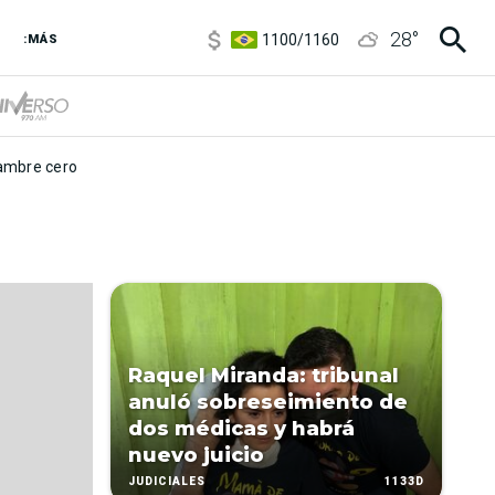
5900
/
5960
28
°
1100
/
1160
:MÁS
3,8
/
4
6850
/
7200
5900
/
5960
mbre cero
Raquel Miranda: tribunal
anuló sobreseimiento de
dos médicas y habrá
nuevo juicio
1133D
JUDICIALES