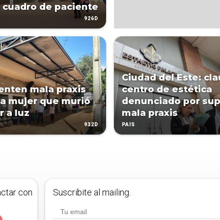
 cuadro de paciente
926D
Ciudad del Este: cl
nten mala praxis
centro de estética
a mujer que murió
denunciado por su
r a luz
mala praxis
932D
PAÍS
actar con
Suscribite al mailing.