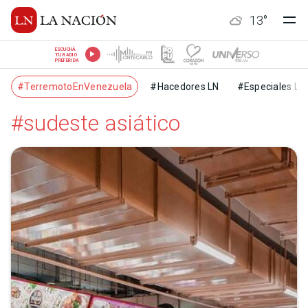
13
°
ESCUCHÁ
TU RADIO
PREFERIDA
#TerremotoEnVenezuela
#Hacedores LN
#Especiales LN
#sudeste asiático