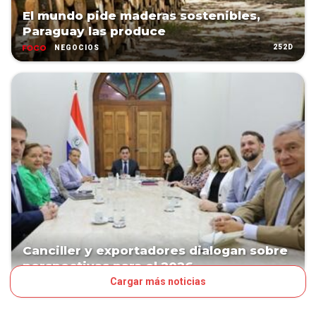
El mundo pide maderas sostenibles,
Paraguay las produce
252D
NEGOCIOS
Canciller y exportadores dialogan sobre
perspectivas para el 2026
Cargar más noticias
253D
NEGOCIOS