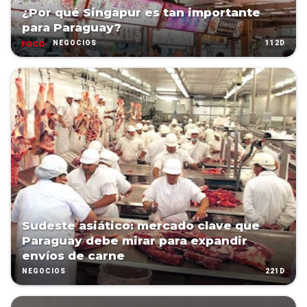
¿Por qué Singapur es tan importante
para Paraguay?
112D
NEGOCIOS
Sudeste asiático: mercado clave que
Paraguay debe mirar para expandir
envíos de carne
221D
NEGOCIOS