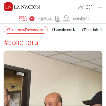
23
°
ESCUCHÁ
TU RADIO
PREFERIDA
#TerremotoEnVenezuela
#Hacedores LN
#Especiales LN
#solicitará