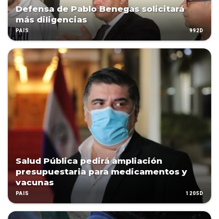
Defensa de Pablo Benegas solicitará
más diligencias
992D
PAÍS
Salud Pública pedirá ampliación
presupuestaria para medicamentos y
vacunas
1205D
PAÍS