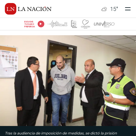
15
°
ESCUCHÁ
TU RADIO
PREFERIDA
Tras la audiencia de imposición de medidas, se dictó la prisión