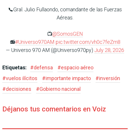
📞Gral. Julio Fullaondo, comandante de las Fuerzas
Aéreas.
📺
@SomosGEN
📻
#Universo970AM
pic.twitter.com/vh0c7feZm8
— Universo 970 AM (@Universo970py)
July 28, 2026
Etiquetas:
#
defensa
#
espacio aéreo
#
vuelos ilícitos
#
importante impacto
#
inversión
#
decisiones
#
Gobierno nacional
Déjanos tus comentarios en Voiz