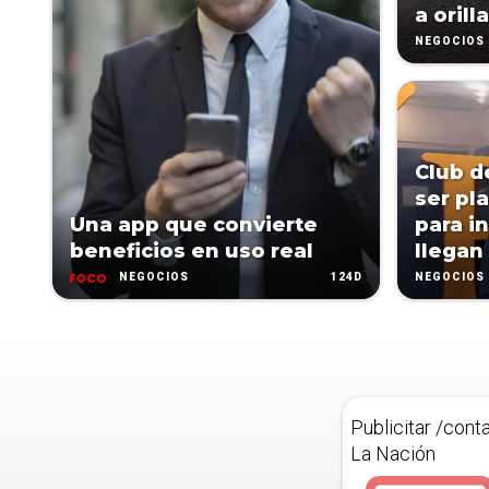
a orill
NEGOCIOS
Club d
ser pl
Una app que convierte
para i
beneficios en uso real
llegan 
124D
NEGOCIOS
NEGOCIOS
Publicitar /cont
La Nación