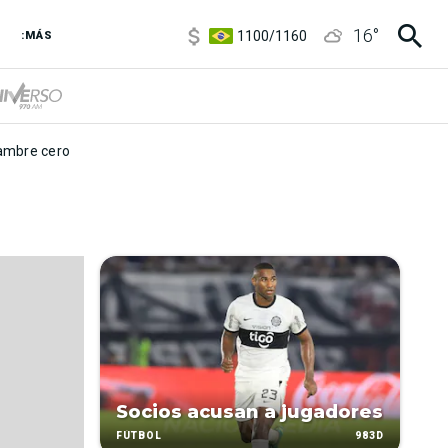
5900
/
5960
16
°
1100
/
1160
:MÁS
3,8
/
4
6850
/
7200
5900
/
5960
mbre cero
Socios acusan a jugadores
983D
FÚTBOL