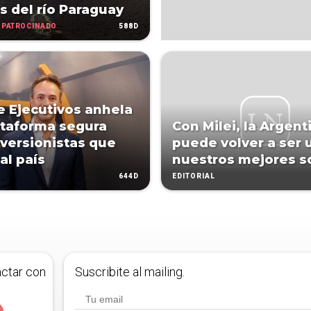
as del río Paraguay
PATROCINADO
588D
e Ejecutivos anhela
ataforma segura
Con Milei, la Argent
nversionistas que
puede volver a ser 
al país
nuestros mejores s
644D
EDITORIAL
actar con
Suscribite al mailing.