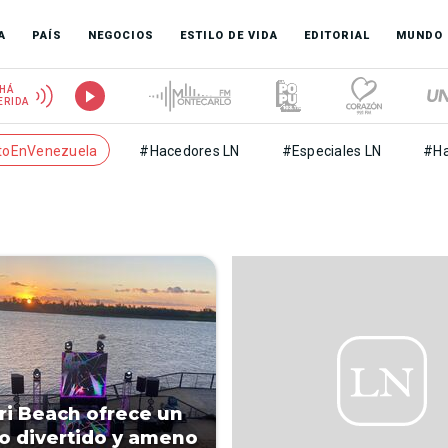
A
PAÍS
NEGOCIOS
ESTILO DE VIDA
EDITORIAL
MUNDO
HÁ
ERIDA
toEnVenezuela
#Hacedores LN
#Especiales LN
#Ha
ri Beach ofrece un
o divertido y ameno