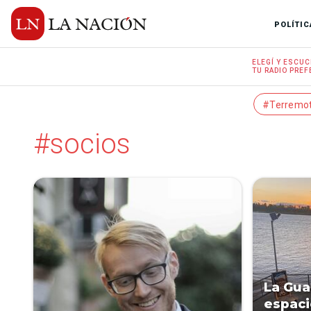
POLÍTIC
ELEGÍ Y
ESCUC
TU RADIO
PREF
#Terremo
#socios
La Gua
espaci