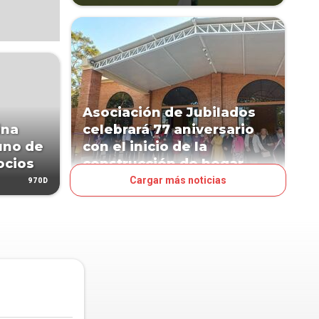
Asociación de Jubilados
ina
celebrará 77 aniversario
uno de
con el inicio de la
ocios
construcción de hogar
Cargar más noticias
970D
1254D
PAÍS