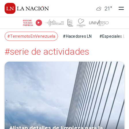
21
°
ESCUCHÁ
TU RADIO
PREFERIDA
#TerremotoEnVenezuela
#Hacedores LN
#Especiales LN
#serie de actividades
Alistan detalles de limpieza para la