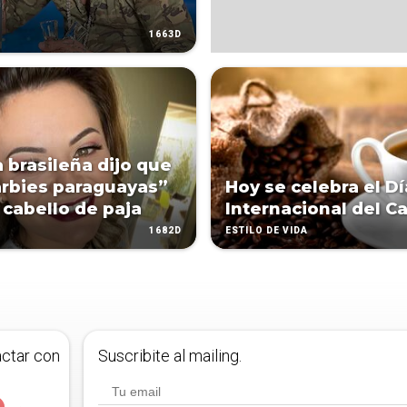
1663D
 brasileña dijo que
arbies paraguayas”
Hoy se celebra el Dí
 cabello de paja
Internacional del C
1682D
ESTILO DE VIDA
actar con
Suscribite al mailing.