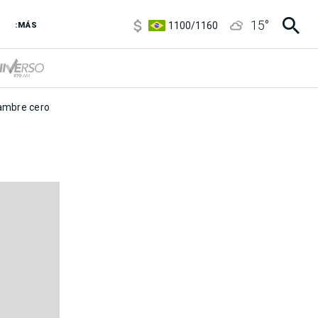
5900
/
5960
15
°
1100
/
1160
:MÁS
3,8
/
4
6850
/
7200
5900
/
5960
mbre cero