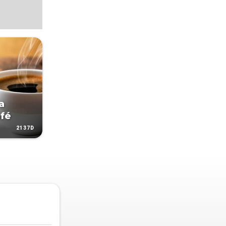
a
afé
2137D