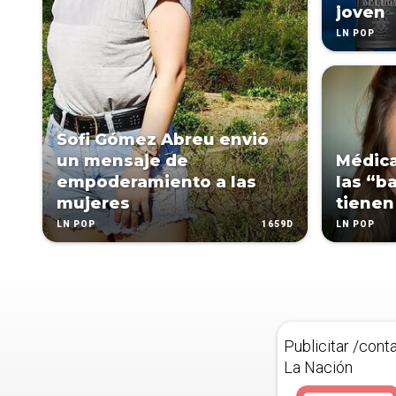
joven
LN POP
Sofi Gómez Abreu envió
un mensaje de
Médica
empoderamiento a las
las “b
mujeres
tienen
1659D
LN POP
LN POP
Publicitar /cont
La Nación