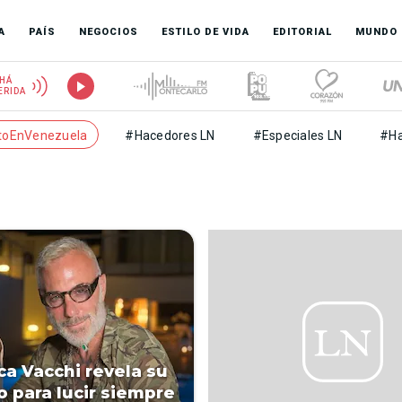
A
PAÍS
NEGOCIOS
ESTILO DE VIDA
EDITORIAL
MUNDO
HÁ
ERIDA
toEnVenezuela
#Hacedores LN
#Especiales LN
#Ha
ca Vacchi revela su
o para lucir siempre