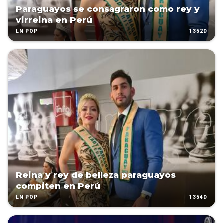
Paraguayos se consagraron como rey y
virreina en Perú
1352D
LN POP
Reina y rey de belleza paraguayos
compiten en Perú
1354D
LN POP