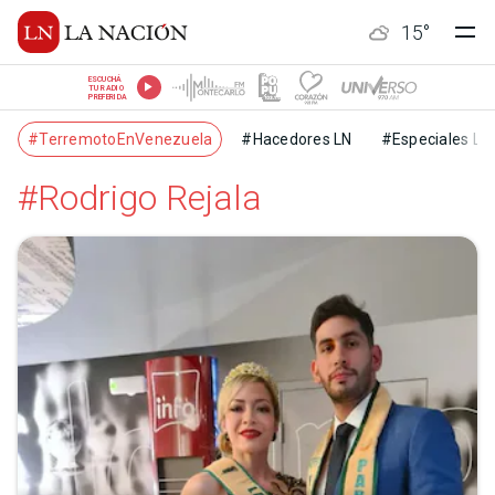
15
°
ESCUCHÁ
TU RADIO
PREFERIDA
#TerremotoEnVenezuela
#Hacedores LN
#Especiales LN
#Rodrigo Rejala