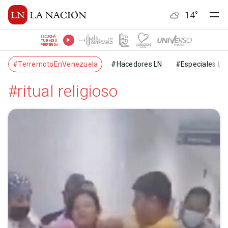
14
°
ESCUCHÁ
TU RADIO
PREFERIDA
#TerremotoEnVenezuela
#Hacedores LN
#Especiales LN
#ritual religioso