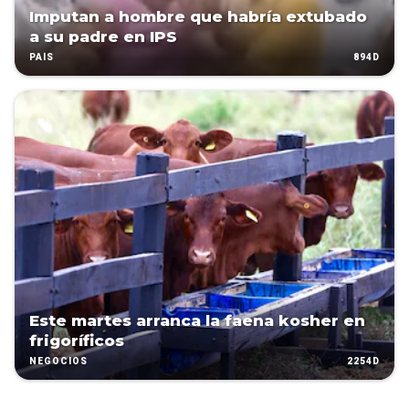
Imputan a hombre que habría extubado
a su padre en IPS
894D
PAÍS
Este martes arranca la faena kosher en
frigoríficos
2254D
NEGOCIOS