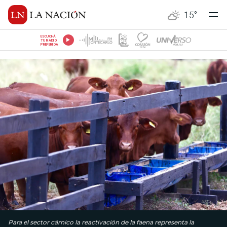
15
°
ESCUCHÁ
TU RADIO
PREFERIDA
Para el sector cárnico la reactivación de la faena representa la