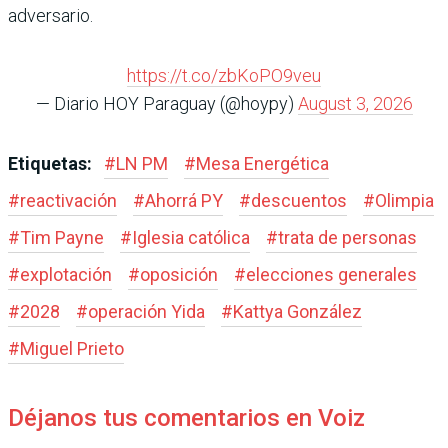
adversario.
https://t.co/zbKoPO9veu
— Diario HOY Paraguay (@hoypy)
August 3, 2026
Etiquetas:
#
LN PM
#
Mesa Energética
#
reactivación
#
Ahorrá PY
#
descuentos
#
Olimpia
#
Tim Payne
#
Iglesia católica
#
trata de personas
#
explotación
#
oposición
#
elecciones generales
#
2028
#
operación Yida
#
Kattya González
#
Miguel Prieto
Déjanos tus comentarios en Voiz