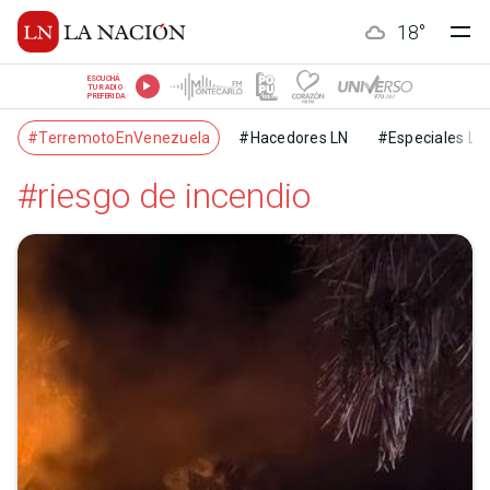
18
°
ESCUCHÁ
TU RADIO
PREFERIDA
#TerremotoEnVenezuela
#Hacedores LN
#Especiales LN
#riesgo de incendio