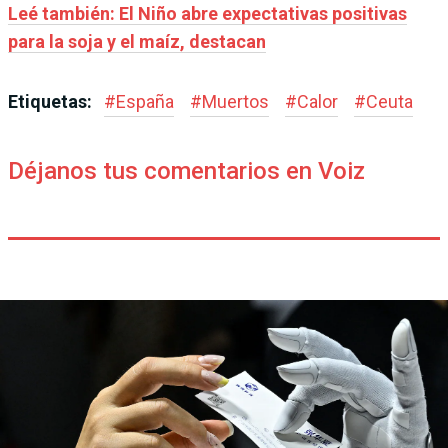
Leé también: El Niño abre expectativas positivas
para la soja y el maíz, destacan
Etiquetas:
#
España
#
Muertos
#
Calor
#
Ceuta
Déjanos tus comentarios en Voiz