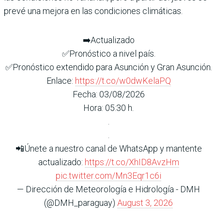
prevé una mejora en las condiciones climáticas.
➡️Actualizado
✅Pronóstico a nivel país.
✅Pronóstico extendido para Asunción y Gran Asunción.
Enlace:
https://t.co/w0dwKelaPQ
Fecha: 03/08/2026
Hora: 05:30 h.
.
.
📲Únete a nuestro canal de WhatsApp y mantente
actualizado:
https://t.co/XhID8AvzHm
pic.twitter.com/Mn3Eqr1c6i
— Dirección de Meteorología e Hidrología - DMH
(@DMH_paraguay)
August 3, 2026