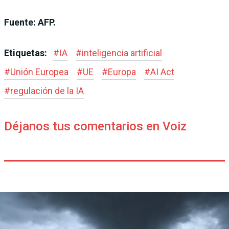
Fuente: AFP.
Etiquetas:
#
IA
#
inteligencia artificial
#
Unión Europea
#
UE
#
Europa
#
AI Act
#
regulación de la IA
Déjanos tus comentarios en Voiz