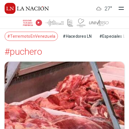
27
°
ESCUCHÁ
TU RADIO
PREFERIDA
#TerremotoEnVenezuela
#Hacedores LN
#Especiales LN
#puchero