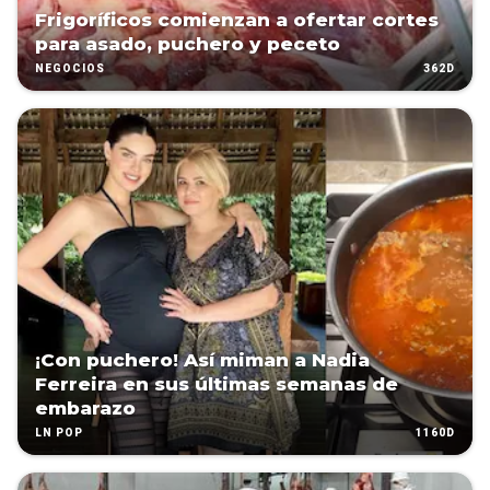
Frigoríficos comienzan a ofertar cortes
para asado, puchero y peceto
362D
NEGOCIOS
¡Con puchero! Así miman a Nadia
Ferreira en sus últimas semanas de
embarazo
1160D
LN POP