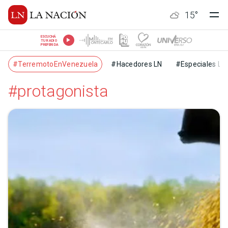
15
°
ESCUCHÁ
TU RADIO
PREFERIDA
#TerremotoEnVenezuela
#Hacedores LN
#Especiales LN
#protagonista