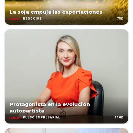
La soja empuja las exportaciones
75D
NEGOCIOS
Protagonista en la evolución
autopartista
110D
PULSO EMPRESARIAL