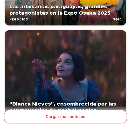
Las artesanías paraguayas, grandes
protagonistas en la Expo Osaka 2025
304D
NEGOCIOS
“Blanca Nieves”, ensombrecida por las
controversias de Rachel Zegler
Cargar más noticias
509D
ESPECTÁCULOS