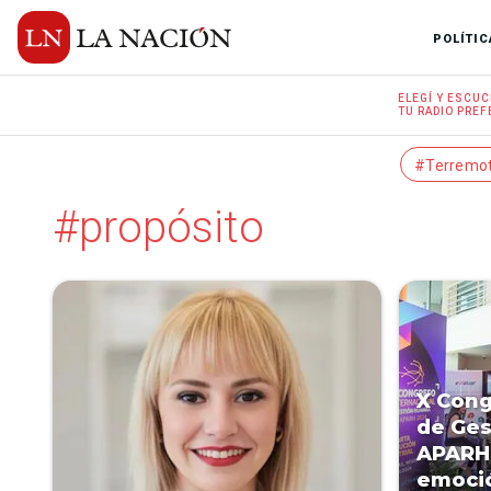
POLÍTIC
ELEGÍ Y
ESCUC
TU RADIO
PREF
#Terremo
#propósito
X Cong
de Ge
APARH 
emoció