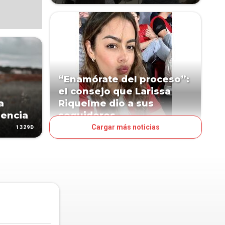
“Enamórate del proceso”:
el consejo que Larissa
a
Riquelme dio a sus
iencia
seguidores
Cargar más noticias
1329D
1761D
LN POP