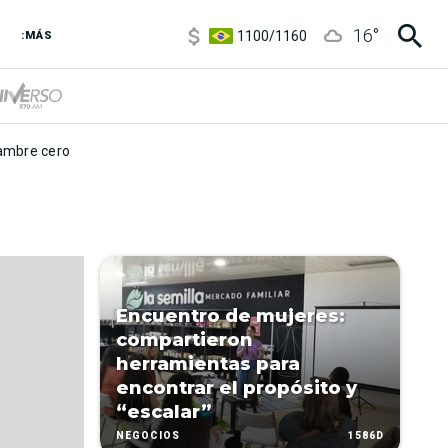
5900
/
5960
16
°
1100
/
1160
:MÁS
3,8
/
4
6850
/
7200
5900
/
5960
mbre cero
Encuentro de mujeres:
compartieron
herramientas para
encontrar el propósito y
“escalar”
1586D
NEGOCIOS