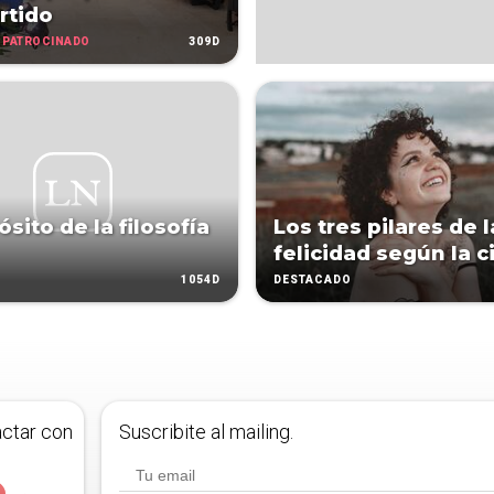
rtido
PATROCINADO
309D
sito de la filosofía
Los tres pilares de l
felicidad según la c
1054D
DESTACADO
actar con
Suscribite al mailing.