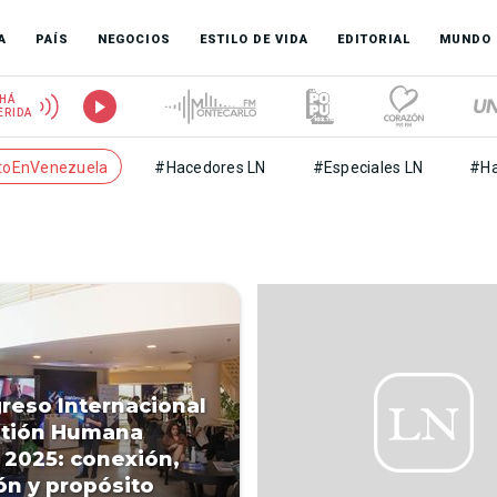
A
PAÍS
NEGOCIOS
ESTILO DE VIDA
EDITORIAL
MUNDO
HÁ
ERIDA
toEnVenezuela
#Hacedores LN
#Especiales LN
#Ha
reso Internacional
stión Humana
2025: conexión,
n y propósito