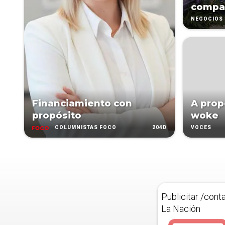
compa
NEGOCIOS
Financiamiento con
A propó
propósito
woke
204D
COLUMNISTAS FOCO
VOCES
Publicitar /cont
La Nación