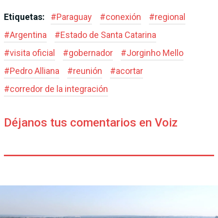
Etiquetas:
#
Paraguay
#
conexión
#
regional
#
Argentina
#
Estado de Santa Catarina
#
visita oficial
#
gobernador
#
Jorginho Mello
#
Pedro Alliana
#
reunión
#
acortar
#
corredor de la integración
Déjanos tus comentarios en Voiz