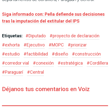
Siga informado con: Peña defiende sus decisiones
tras la imputación del extitular del IPS
Etiquetas:
#
Diputado
#
proyecto de declaración
#
exhorta
#
Ejecutivo
#
MOPC
#
priorizar
#
estudio
#
factibilidad
#
diseño
#
construcción
#
corredor vial
#
conexión
#
estratégica
#
Cordillera
#
Paraguarí
#
Central
Déjanos tus comentarios en Voiz