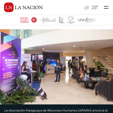
23
°
ESCUCHÁ
TU RADIO
PREFERIDA
La Asociación Paraguaya de Recursos Humanos (APARH) anuncia la