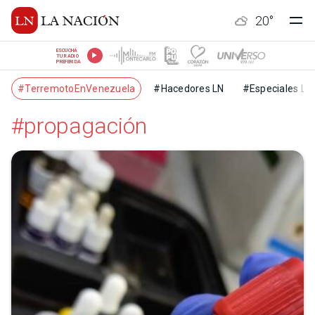
20
°
ESCUCHÁ
TU RADIO
PREFERIDA
#TerremotoEnVenezuela
#Hacedores LN
#Especiales LN
#propagación