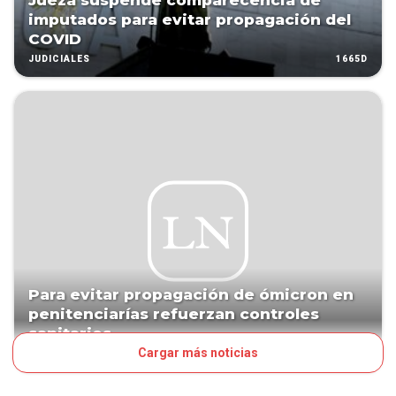
Jueza suspende comparecencia de
imputados para evitar propagación del
COVID
1665D
JUDICIALES
Para evitar propagación de ómicron en
penitenciarías refuerzan controles
sanitarios
Cargar más noticias
1667D
PAÍS