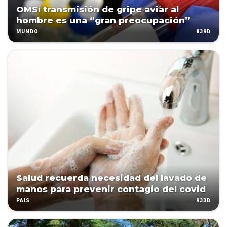
OMS: transmisión de gripe aviar al
hombre es una “gran preocupación”
839D
MUNDO
Salud recuerda necesidad del lavado de
manos para prevenir contagio del covid
933D
PAÍS