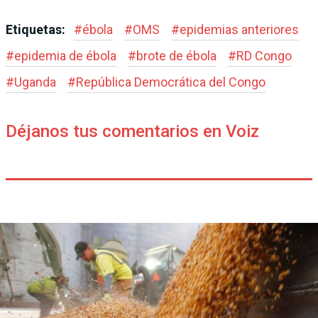
Etiquetas:
#
ébola
#
OMS
#
epidemias anteriores
#
epidemia de ébola
#
brote de ébola
#
RD Congo
#
Uganda
#
República Democrática del Congo
Déjanos tus comentarios en Voiz