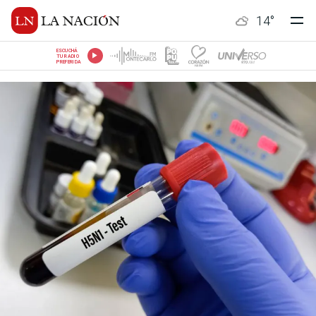
14
°
ESCUCHÁ
TU RADIO
PREFERIDA