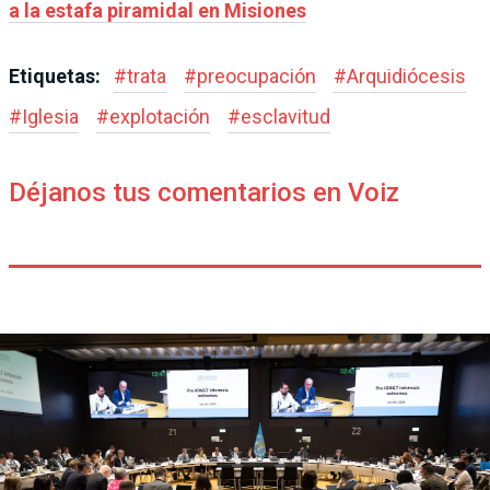
a la estafa piramidal en Misiones
Etiquetas:
#
trata
#
preocupación
#
Arquidiócesis
#
Iglesia
#
explotación
#
esclavitud
Déjanos tus comentarios en Voiz