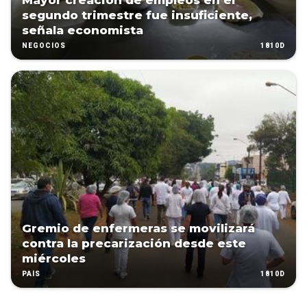
Mayor creación de empleos en el
segundo trimestre fue insuficiente,
señala economista
1810D
NEGOCIOS
Gremio de enfermeras se movilizará
contra la precarización desde este
miércoles
1810D
PAÍS