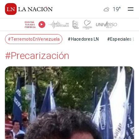
19
°
ESCUCHÁ
TU RADIO
PREFERIDA
#TerremotoEnVenezuela
#Hacedores LN
#Especiales LN
#Precarización