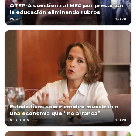
OTEP-A cuestiona al MEC por precarizar
la educación eliminando rubros
1507D
PAÍS
Estadísticas sobre empleo muestran a
una economía que “no arranca”
1542D
NEGOCIOS