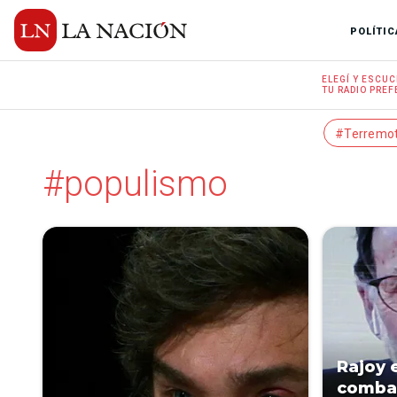
POLÍTIC
ELEGÍ Y
ESCUC
TU RADIO
PREF
#Terremo
#populismo
Rajoy 
combat