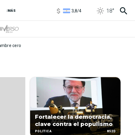
3,8
/
4
18
°
:MÁS
6850
/
7200
5900
/
5960
mbre cero
Fortalecer la democracia,
clave contra el populismo
852D
POLÍTICA