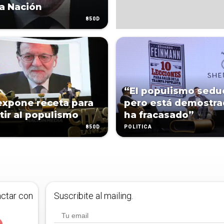
La Nación
850D
“El populismo sedu
expone receta para
pero está demostr
ir al populismo
ha fracasado”
850D
POLÍTICA
actar con
Suscribite al mailing.