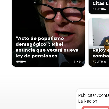
Citas 
POLÍTICA
“Acto de populismo
demagógico”: Milei
anuncia que vetará nueva
Rajoy 
ley de pensiones
combat
714D
MUNDO
POLÍTICA
Publicitar /cont
La Nación