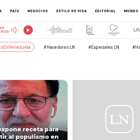
A
PAÍS
NEGOCIOS
ESTILO DE VIDA
EDITORIAL
MUNDO
HÁ
ERIDA
toEnVenezuela
#Hacedores LN
#Especiales LN
#Ha
expone receta para
ir al populismo en