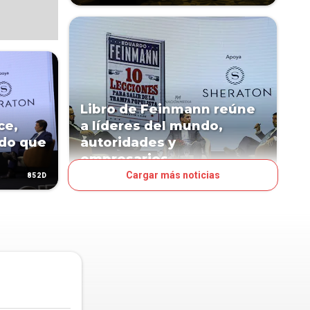
Libro de Feinmann reúne
ce,
a líderes del mundo,
ado que
autoridades y
empresarios
Cargar más noticias
852D
852D
POLÍTICA